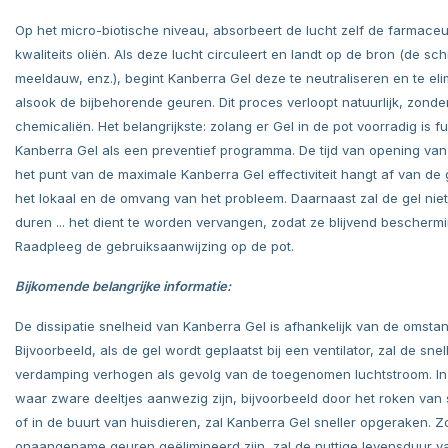
Op het micro-biotische niveau, absorbeert de lucht zelf de farmaceu
kwaliteits oliën. Als deze lucht circuleert en landt op de bron (de sc
meeldauw, enz.), begint Kanberra Gel deze te neutraliseren en te eli
alsook de bijbehorende geuren. Dit proces verloopt natuurlijk, zonde
chemicaliën. Het belangrijkste: zolang er Gel in de pot voorradig is f
Kanberra Gel als een preventief programma. De tijd van opening van
het punt van de maximale Kanberra Gel effectiviteit hangt af van de 
het lokaal en de omvang van het probleem. Daarnaast zal de gel nie
duren ... het dient te worden vervangen, zodat ze blijvend beschermi
Raadpleeg de gebruiksaanwijzing op de pot.
Bijkomende belangrijke informatie:
De dissipatie snelheid van Kanberra Gel is afhankelijk van de omsta
Bijvoorbeeld, als de gel wordt geplaatst bij een ventilator, zal de sne
verdamping verhogen als gevolg van de toegenomen luchtstroom. In
waar zware deeltjes aanwezig zijn, bijvoorbeeld door het roken van 
of in de buurt van huisdieren, zal Kanberra Gel sneller opgeraken. 
onaangename geuren geëlimineerd zijn, zal de nuttige levensduur v