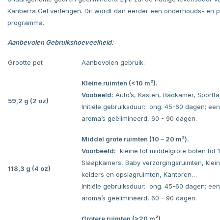
Kanberra Gel verlengen. Dit wordt dan eerder een onderhouds- en p
programma.
Aanbevolen Gebruikshoeveelheid:
Grootte pot
Aanbevolen gebruik:
Kleine ruimten (<10 m²).
Voobeeld:
Auto’s, Kasten, Badkamer, Sportt
59,2 g
(2 oz)
Initiële gebruiksduur: ong. 45-60 dagen; ee
aroma’s geëlimineerd, 60 - 90 dagen.
Middel grote ruimten (10 – 20 m²).
Voorbeeld:
kleine tot middelgrote boten tot 1
Slaapkamers, Baby verzorgingsruimten, klei
118,3 g
(4 oz)
kelders en opslagruimten, Kantoren…
Initiële gebruiksduur: ong. 45-60 dagen; ee
aroma’s geëlimineerd, 60 - 90 dagen.
Grotere ruimten (>20 m²).