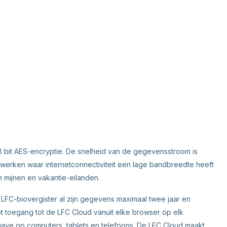
bit AES-encryptie. De snelheid van de gegevensstroom is
e werken waar internetconnectiviteit een lage bandbreedte heeft
n mijnen en vakantie-eilanden.
 LFC-biovergister al zijn gegevens maximaal twee jaar en
t toegang tot de LFC Cloud vanuit elke browser op elk
gave op computers, tablets en telefoons. De LFC Cloud maakt