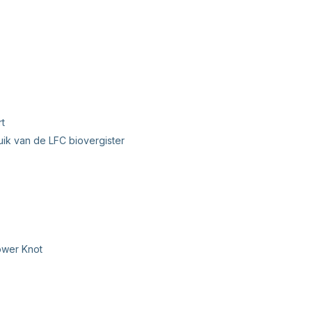
t
uik van de LFC biovergister
ower Knot