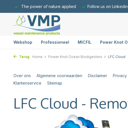
The power of nature applied
Follow us on Linkedin
Webshop
Professioneel
MICFIL
Power Knot O
Terug
Home
Power Knot Ocean Biodigesters
LFC Cloud
Over ons
Algemene voorwaarden
Disclaimer
Privacy
Klantenservice
Sitemap
LFC Cloud - Remo