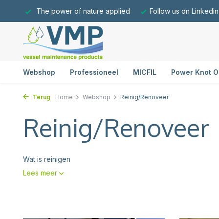
The power of nature applied
Follow us on Linkedin
Webshop
Professioneel
MICFIL
Power Knot O
Terug
Home
Webshop
Reinig/Renoveer
Reinig/Renoveer
Wat is reinigen
Lees meer