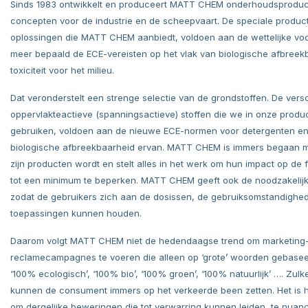
Sinds 1983 ontwikkelt en produceert MATT CHEM onderhoudsprodu
concepten voor de industrie en de scheepvaart. De speciale produc
oplossingen die MATT CHEM aanbiedt, voldoen aan de wettelijke voo
meer bepaald de ECE-vereisten op het vlak van biologische afbreek
toxiciteit voor het milieu.
Dat veronderstelt een strenge selectie van de grondstoffen. De vers
oppervlakteactieve (spanningsactieve) stoffen die we in onze produ
gebruiken, voldoen aan de nieuwe ECE-normen voor detergenten e
biologische afbreekbaarheid ervan. MATT CHEM is immers begaan m
zijn producten wordt en stelt alles in het werk om hun impact op de 
tot een minimum te beperken. MATT CHEM geeft ook de noodzakelijk
zodat de gebruikers zich aan de dosissen, de gebruiksomstandighe
toepassingen kunnen houden.
Daarom volgt MATT CHEM niet de hedendaagse trend om marketing
reclamecampagnes te voeren die alleen op ‘grote’ woorden gebaseer
‘100% ecologisch’, ‘100% bio’, ‘100% groen’, ‘100% natuurlijk’ …. Zul
kunnen de consument immers op het verkeerde been zetten. Het is h
om dergelijke beweringen die tot verwarring kunnen leiden, te nuan