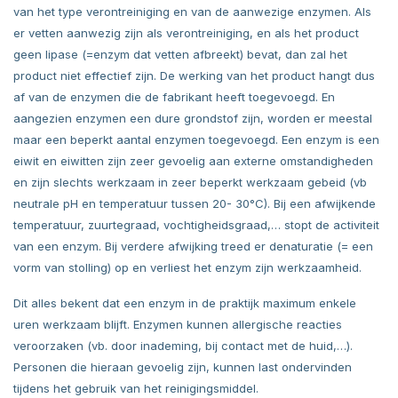
van het type verontreiniging en van de aanwezige enzymen. Als
er vetten aanwezig zijn als verontreiniging, en als het product
geen lipase (=enzym dat vetten afbreekt) bevat, dan zal het
product niet effectief zijn. De werking van het product hangt dus
af van de enzymen die de fabrikant heeft toegevoegd. En
aangezien enzymen een dure grondstof zijn, worden er meestal
maar een beperkt aantal enzymen toegevoegd. Een enzym is een
eiwit en eiwitten zijn zeer gevoelig aan externe omstandigheden
en zijn slechts werkzaam in zeer beperkt werkzaam gebeid (vb
neutrale pH en temperatuur tussen 20- 30°C). Bij een afwijkende
temperatuur, zuurtegraad, vochtigheidsgraad,… stopt de activiteit
van een enzym. Bij verdere afwijking treed er denaturatie (= een
vorm van stolling) op en verliest het enzym zijn werkzaamheid.
Dit alles bekent dat een enzym in de praktijk maximum enkele
uren werkzaam blijft. Enzymen kunnen allergische reacties
veroorzaken (vb. door inademing, bij contact met de huid,…).
Personen die hieraan gevoelig zijn, kunnen last ondervinden
tijdens het gebruik van het reinigingsmiddel.