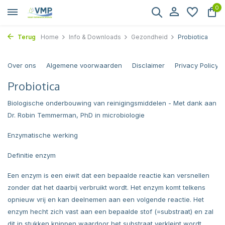
0
Terug
Home
Info & Downloads
Gezondheid
Probiotica
Over ons
Algemene voorwaarden
Disclaimer
Privacy Policy
Probiotica
Biologische onderbouwing van reinigingsmiddelen - Met dank aan
Dr. Robin Temmerman, PhD in microbiologie
Enzymatische werking
Definitie enzym
Een enzym is een eiwit dat een bepaalde reactie kan versnellen
zonder dat het daarbij verbruikt wordt. Het enzym komt telkens
opnieuw vrij en kan deelnemen aan een volgende reactie. Het
enzym hecht zich vast aan een bepaalde stof (=substraat) en zal
dit in stukken knippen waardoor het substraat verkleint wordt.