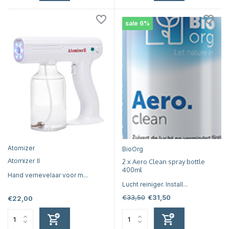
sale 6%
Atomizer
BioOrg
Atomizer II
2 x Aero Clean spray bottle
400ml
Hand vernevelaar voor m...
Lucht reiniger. Install...
€33,50
€31,50
€22,00