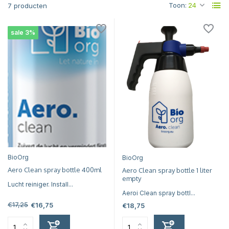
Toon:
7 producten
sale 3%
BioOrg
BioOrg
Aero Clean spray bottle 400ml
Aero Clean spray bottle 1 liter
empty
Lucht reiniger. Install...
Aeroi Clean spray bottl...
€17,25
€16,75
€18,75