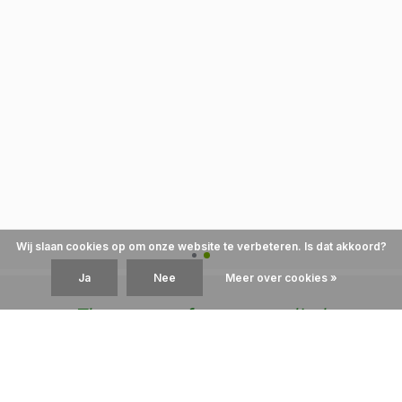
Wij slaan cookies op om onze website te verbeteren. Is dat akkoord?
Ja
Nee
Meer over cookies »
The power of nature applied
Welkom!
VMP is een groothandel in ecologische onderhoudsproducten voor
de scheepvaart. Wij streven ernaar om hoogwaardige kwaliteit en