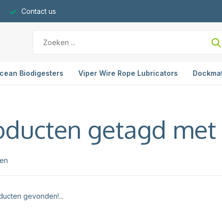
Contact us
cean Biodigesters
Viper Wire Rope Lubricators
Dockma
oducten getagd met
ten
ucten gevonden!...