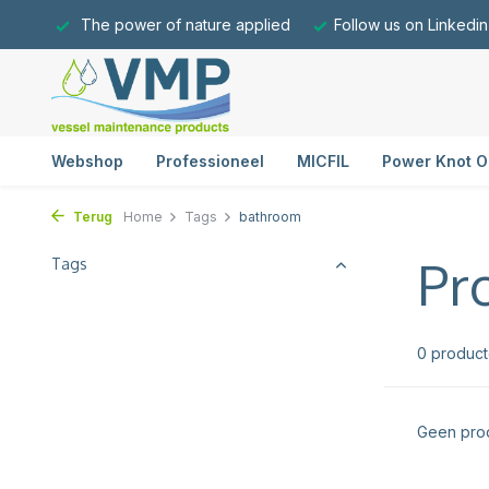
The power of nature applied
Follow us on Linkedin
Webshop
Professioneel
MICFIL
Power Knot O
Terug
Home
Tags
bathroom
Pr
Tags
0 produc
Geen prod