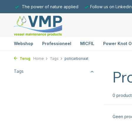
The power of nature applied
Follow us on Linkedin
Webshop
Professioneel
MICFIL
Power Knot O
Terug
Home
Tags
policarbonaat
Pr
Tags
0 produc
Geen prod