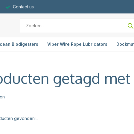
Contact us
cean Biodigesters
Viper Wire Rope Lubricators
Dockma
oducten getagd met 
ten
ucten gevonden!...