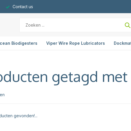
Contact us
cean Biodigesters
Viper Wire Rope Lubricators
Dockma
oducten getagd met 
ten
ucten gevonden!...