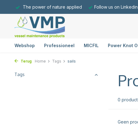
The power of nature applied
Follow us on Linkedin
Webshop
Professioneel
MICFIL
Power Knot O
Terug
Home
Tags
sails
Pr
Tags
0 produc
Geen prod