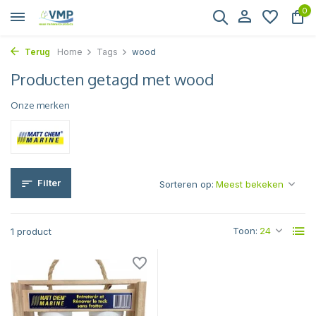
0
Terug
Home
Tags
wood
Producten getagd met wood
Onze merken
Filter
Sorteren op:
Toon:
1 product