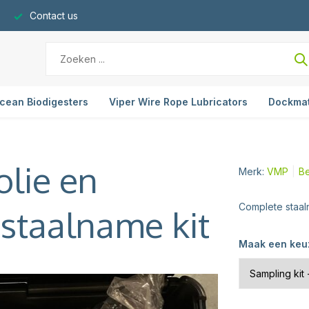
Contact us
cean Biodigesters
Viper Wire Rope Lubricators
Dockma
olie en
Merk:
VMP
Be
Complete staaln
 staalname kit
Maak een keu