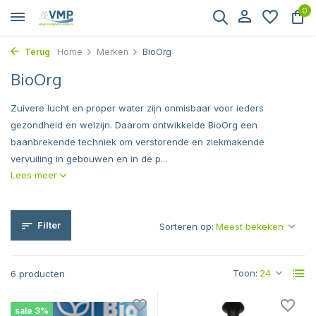
0
Terug
Home
Merken
BioOrg
BioOrg
Zuivere lucht en proper water zijn onmisbaar voor ieders
gezondheid en welzijn. Daarom ontwikkelde BioOrg een
baanbrekende techniek om verstorende en ziekmakende
vervuiling in gebouwen en in de p...
Lees meer
Filter
Sorteren op:
Toon:
6 producten
sale 3%