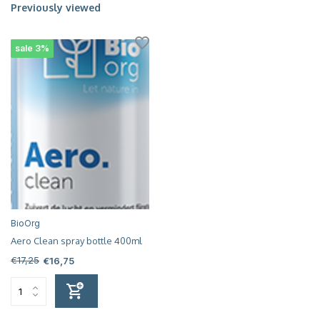
Previously viewed
sale 3%
BioOrg
Aero Clean spray bottle 400ml
€17,25
€16,75