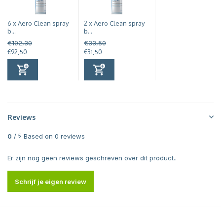
6 x Aero Clean spray
2 x Aero Clean spray
b...
b...
€102,30
€33,50
€92,50
€31,50
Reviews
0
/
Based on 0 reviews
5
Er zijn nog geen reviews geschreven over dit product..
Schrijf je eigen review